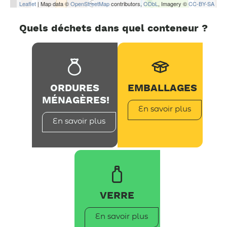
Leaflet
| Map data ©
OpenStreetMap
contributors,
ODbL
, Imagery ©
CC-BY-SA
Quels déchets dans quel conteneur ?
ORDURES
EMBALLAGES
MÉNAGÈRES!
En savoir plus
En savoir plus
VERRE
En savoir plus