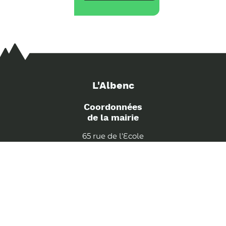
L'Albenc
Coordonnées
de la mairie
65 rue de l'Ecole
38470 L'ALBENC
tél : 04 76 64 74 16
mairie@albenc.fr
Suivez nous !