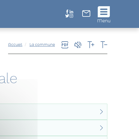
Suivez
Menu
nous
!
Accueil
La commune
ale