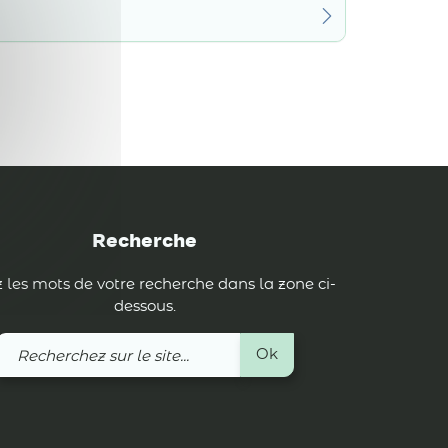
Recherche
 les mots de votre recherche dans la zone ci-
dessous.
Recherchez
Ok
sur
le
site