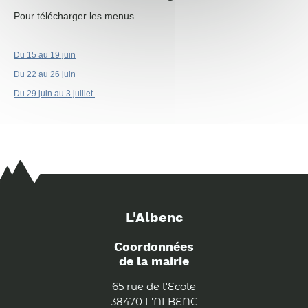
Pour télécharger les menus
Du 15 au 19 juin
Du 22 au 26 juin
Du 29 juin au 3 juillet
L'Albenc
Coordonnées
de la mairie
65 rue de l'Ecole
38470 L'ALBENC