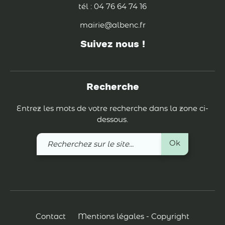
tél : 04 76 64 74 16
mairie@albenc.fr
Suivez nous !
Recherche
Entrez les mots de votre recherche dans la zone ci-
dessous.
Recherchez
Ok
sur
le
site
Contact
Mentions légales - Copyright