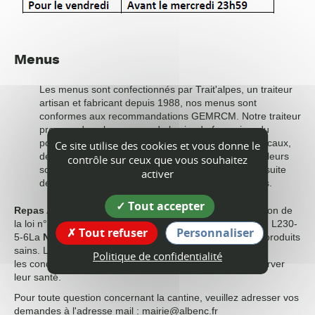
Menus
Les menus sont confectionnés par Trait'alpes, un traiteur
artisan et fabricant depuis 1988, nos menus sont
conformes aux recommandations GEMRCM. Notre traiteur
propose dans les menus, de la viande française, du
poisson issu de la pêche raisonnée, des produits locaux,
Ce site utilise des cookies et vous donne le
des produis labellisés bio ou des plats cuisinés par leurs
contrôle sur ceux que vous souhaitez
soins. Une légende est mis à votre disposition à la suite
activer
des menus pour vous indiquer l'origine des produits.
Tout accepter
Repas Alternatif
=végétarien 1 fois/semaine en application de
la loi n° 2018-938 du 30 octobre 2018 (Loi Egalim),article L230-
Tout refuser
Personnaliser
5-6
La
Nouvelle Agriculture®
s'engage à proposer des produits
sains.
L'utilisation des médicaments est raisonnée
et
Politique de confidentialité
les
conditions de vie des animaux améliorées
pour préserver
leur santé.
Pour toute question concernant la cantine, veuillez adresser vos
demandes à l'adresse mail : mairie@albenc.fr