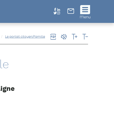
Suivez
Menu
nous
!
Le portail citoyen/Famille
le
ligne