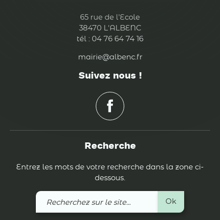
65 rue de l'Ecole
38470 L'ALBENC
tél : 04 76 64 74 16
mairie@albenc.fr
Suivez nous !
Recherche
Entrez les mots de votre recherche dans la zone ci-
dessous.
Recherchez
Ok
sur
le