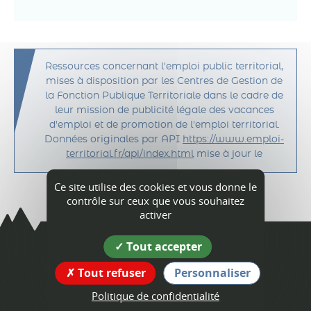
Ressources concernant l'emploi public territorial,
mises à disposition par les Centres de Gestion de
la Fonction Publique Territoriale dans le cadre de
leur mission de publicité légale des vacances
d'emploi et de promotion de l'emploi territorial.
Données originales par API
https://www.emploi-
territorial.fr/api/index.html
mise à jour le
Ce site utilise des cookies et vous donne le
contrôle sur ceux que vous souhaitez
activer
Tout accepter
L'Albenc
Tout refuser
Personnaliser
Politique de confidentialité
Coordonnées
de la mairie