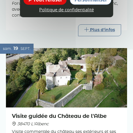
Forum des associations à la commune de l'Albenc,
Politique de confidentialité
avec divers stands pour trouver le club qui vous
conviendra.
Plus d'infos
19
sam.
SEPT.
Visite guidée du Château de l'Albe
38470 L'Albenc
Visite commentée du château ses extérieurs et ses