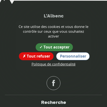
L'Albenc
Ce site utilise des cookies et vous donne le
Coordonnées
contrôle sur ceux que vous souhaitez
de la mairie
activer
65 rue de l'Ecole
38470 L'ALBENC
Tout accepter
tél : 04 76 64 74 16
Tout refuser
Personnaliser
mairie@albenc.fr
Politique de confidentialité
Suivez nous !
Recherche