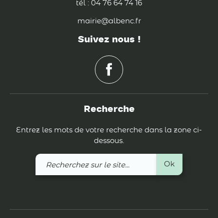
tél : 04 76 64 74 16
mairie@albenc.fr
Suivez nous !
Recherche
Entrez les mots de votre recherche dans la zone ci-
dessous.
Recherchez
Ok
sur
le
site