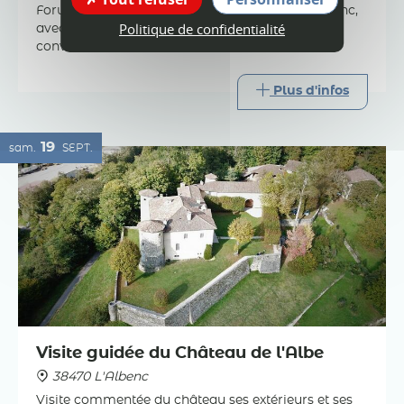
Forum des associations à la commune de l'Albenc,
Politique de confidentialité
avec divers stands pour trouver le club qui vous
conviendra.
Plus d'infos
19
sam.
SEPT.
Visite guidée du Château de l'Albe
38470 L'Albenc
Visite commentée du château ses extérieurs et ses