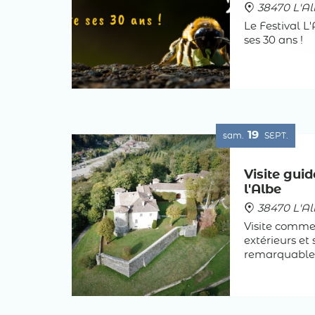
38470 L'Al
Le Festival L
ses 30 ans !
19
sam.
SEPT.
Visite gui
l'Albe
38470 L'Al
Visite commen
extérieurs et 
remarquable