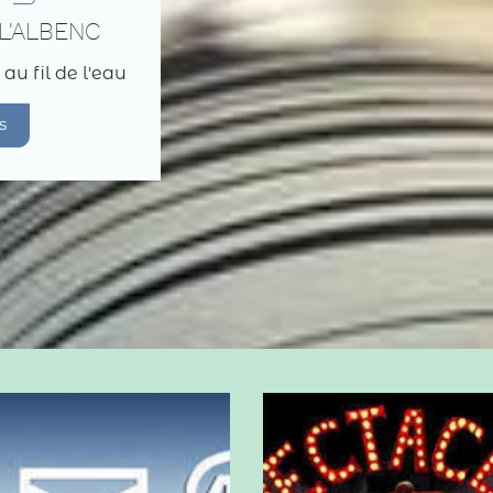
L'ALBENC
 au fil de l'eau
s