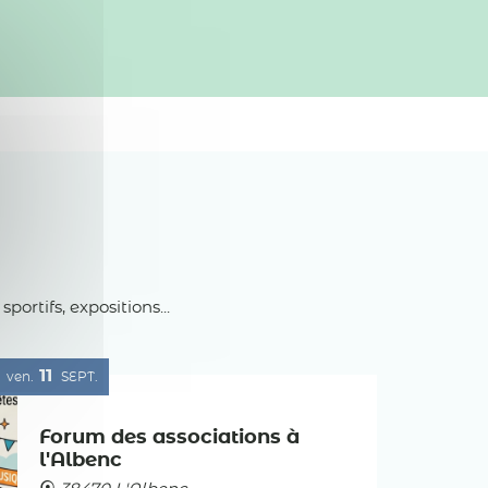
rtifs, expositions...
11
ven.
SEPT.
Forum des associations à
l'Albenc