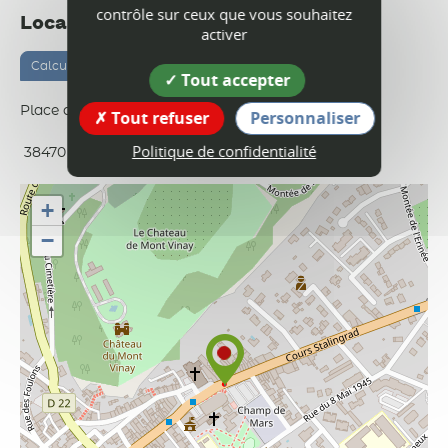
contrôle sur ceux que vous souhaitez
Localisation
activer
Calculer votre itinéraire
Tout accepter
Place du Champ de mars
Tout refuser
Personnaliser
Politique de confidentialité
38470
Vinay
+
−