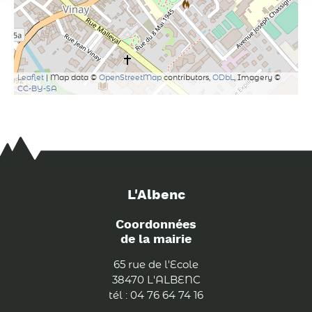
Leaflet
| Map data ©
OpenStreetMap
contributors,
ODbL
, Imagery ©
CC-BY-SA
L'Albenc
Coordonnées
de la mairie
65 rue de l'Ecole
38470 L'ALBENC
tél : 04 76 64 74 16