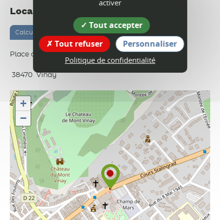
activer
Localisation
Tout accepter
Calculer votre itinéraire
Tout refuser
Personnaliser
Place du Champ de mars
Politique de confidentialité
38470
Vinay
+
−