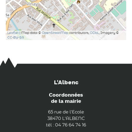
Leaflet
| Map data ©
OpenStreetMap
contributors,
ODbL
, Imagery ©
CC-BY-SA
L'Albenc
Coordonnées
de la mairie
65 rue de l'Ecole
38470 L'ALBENC
tél : 04 76 64 74 16