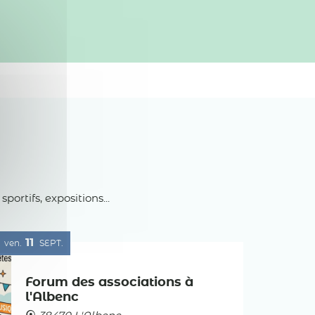
rtifs, expositions...
11
ven.
SEPT.
Forum des associations à
l'Albenc