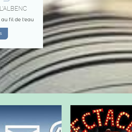
L'ALBENC
 au fil de l'eau
s