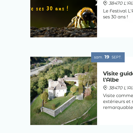
38470 L'Al
Le Festival L
ses 30 ans !
19
sam.
SEPT.
Visite gui
l'Albe
38470 L'Al
Visite commen
extérieurs et 
remarquable