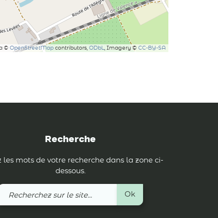
ta ©
OpenStreetMap
contributors,
ODbL
, Imagery ©
CC-BY-SA
Recherche
 les mots de votre recherche dans la zone ci-
dessous.
Recherchez
Ok
sur
le