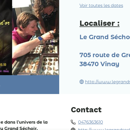
Voir toutes les dates
Localiser :
Le Grand Sécho
705 route de G
38470
Vinay
http://www.legrands
s
Contact
e dans l'univers de la
0476363610
du Grand Séchoir.