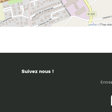
Leaflet
| Map da
Suivez nous !
Entrez