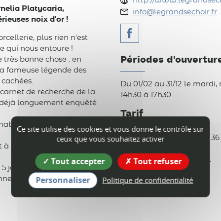
http://www.legrandsech
nelia Platycaria,
info@legrandsechoir.fr
ieuses noix d'or !
cellerie, plus rien n'est
 qui nous entoure !
Périodes d'ouvertur
e très bonne chose : en
e la fameuse légende des
t cachées.
Du 01/02 au 31/12 le mardi,
 carnet de recherche de la
14h30 à 17h30.
it déjà longuement enquêté
Tarif
imable ?
Ce site utilise des cookies et vous donne le contrôle sur
ceux que vous souhaitez activer
Réservation au 04 76 36 36 
 à partir de
• Plein tarif : 7,50 €
Tout accepter
• Réduit (-18 ans) : 6,50 €.
Tout refuser
 5 joueurs par équipe.
Personnaliser
onnes n'ayant jamais ou très
Politique de confidentialité