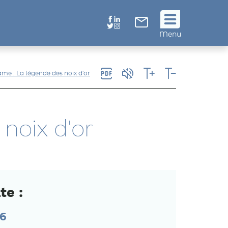
Suivez
Menu
nous
!
me : La légende des noix d'or
noix d'or
te :
26