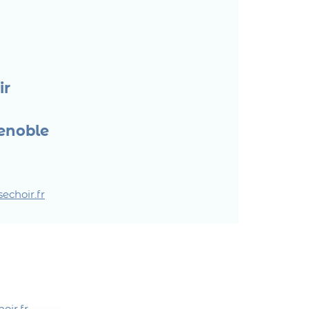
ir
renoble
echoir.fr