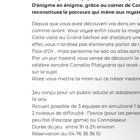
D'énigme en énigme, grâce au carnet de Cor
reconstituez le parcours qui mène aux mystér
Depuis que vous avez découvert vos dons en sor
comme avant. Vous voyez enfin toute la magie
Cette visite au Grand Séchoir est d'ailleurs un
effet, vous n'arrêtez pas d'entendre parler d
Noix d'Or... mais personne ne sait où elles son
Par un pur hasard, vous venez de découvrir le
célèbre sorcière Cornelia Platycaria qui ava
sur le sujet.
Allez-vous mettre la main sur ce trésor inest
Jeu conçu pour un public adulte et adolescent
14 ans.
Accueil possible de 3 équipes en simultané 1 à
2 niveaux de difficulté : Novice (pour les pers
peu fait d'escape game) ou Connaisseur.
Durée du jeu : entre 1h à 2h environ.
Réservation au 04 76 36 36 10