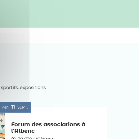
rtifs, expositions...
11
ven.
SEPT.
Forum des associations à
l'Albenc