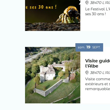
38470 L'Al
Le Festival L
ses 30 ans !
19
sam.
SEPT.
Visite gui
l'Albe
38470 L'Al
Visite commen
extérieurs et 
remarquable