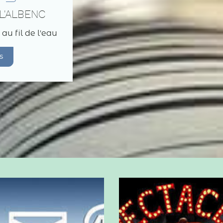
L'ALBENC
 au fil de l'eau
s