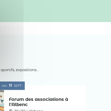
rtifs, expositions...
11
ven.
SEPT.
Forum des associations à
l'Albenc