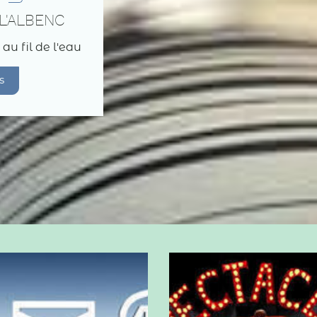
L'ALBENC
 au fil de l'eau
s