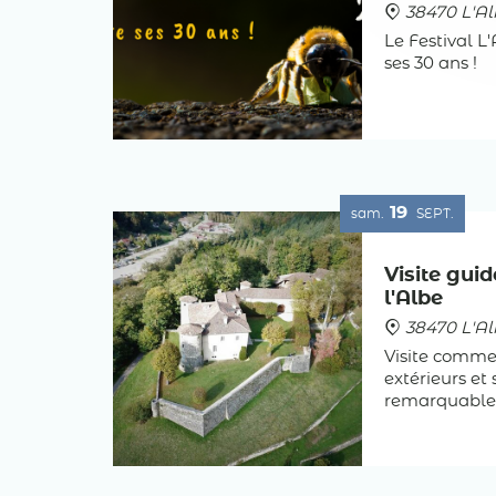
38470 L'Al
Le Festival L
ses 30 ans !
19
sam.
SEPT.
Visite gui
l'Albe
38470 L'Al
Visite commen
extérieurs et 
remarquable