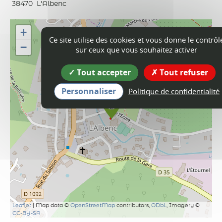
38470
L'Albenc
+
Ce site utilise des cookies et vous donne le contrôl
−
sur ceux que vous souhaitez activer
Tout accepter
Tout refuser
Personnaliser
Politique de confidentialité
Leaflet
| Map data ©
OpenStreetMap
contributors,
ODbL
, Imagery ©
CC-BY-SA